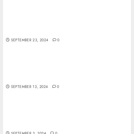
Membahas Fenomena Judi Online di Indonesia:
Era Taruhan Online yang Marak
SEPTEMBER 23, 2024
0
Rajanya Judi Online di Indonesia: Berbagai
Permainan yang Populer
SEPTEMBER 13, 2024
0
Menggali Kekayaan dari Judi Online di
Indonesia
SEPTEMBER 3, 2024
0