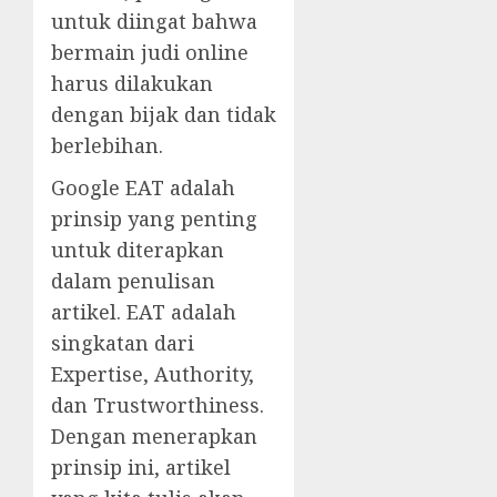
untuk diingat bahwa
bermain judi online
harus dilakukan
dengan bijak dan tidak
berlebihan.
Google EAT adalah
prinsip yang penting
untuk diterapkan
dalam penulisan
artikel. EAT adalah
singkatan dari
Expertise, Authority,
dan Trustworthiness.
Dengan menerapkan
prinsip ini, artikel