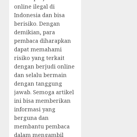
online ilegal di
Indonesia dan bisa
berisiko. Dengan
demikian, para
pembaca diharapkan
dapat memahami
risiko yang terkait
dengan berjudi online
dan selalu bermain
dengan tanggung
jawab. Semoga artikel
ini bisa memberikan
informasi yang
berguna dan
membantu pembaca
dalam mengambil