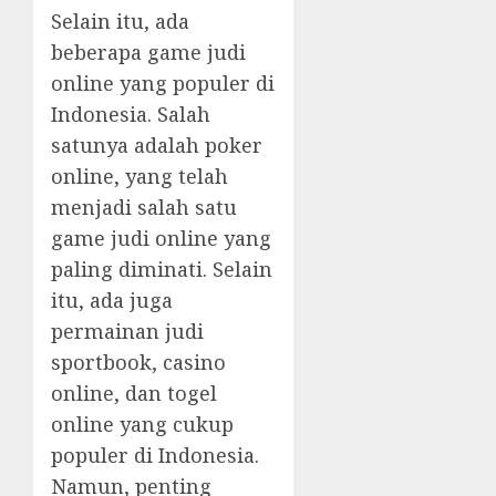
Selain itu, ada
beberapa game judi
online yang populer di
Indonesia. Salah
satunya adalah poker
online, yang telah
menjadi salah satu
game judi online yang
paling diminati. Selain
itu, ada juga
permainan judi
sportbook, casino
online, dan togel
online yang cukup
populer di Indonesia.
Namun, penting