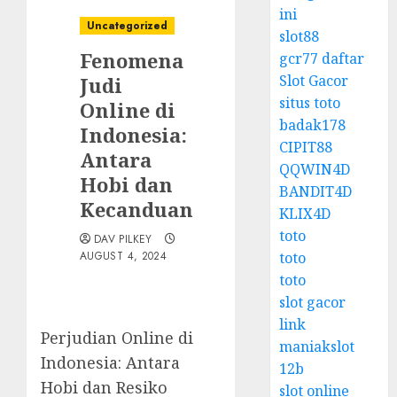
ini
Uncategorized
slot88
Fenomena
gcr77 daftar
Slot Gacor
Judi
situs toto
Online di
badak178
Indonesia:
CIPIT88
Antara
QQWIN4D
Hobi dan
BANDIT4D
Kecanduan
KLIX4D
toto
DAV PILKEY
AUGUST 4, 2024
toto
toto
slot gacor
link
Perjudian Online di
maniakslot
Indonesia: Antara
12b
Hobi dan Resiko
slot online