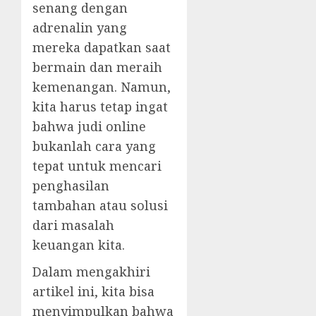
senang dengan
adrenalin yang
mereka dapatkan saat
bermain dan meraih
kemenangan. Namun,
kita harus tetap ingat
bahwa judi online
bukanlah cara yang
tepat untuk mencari
penghasilan
tambahan atau solusi
dari masalah
keuangan kita.
Dalam mengakhiri
artikel ini, kita bisa
menyimpulkan bahwa