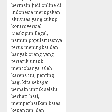
bermain judi online di
Indonesia merupakan
aktivitas yang cukup
kontroversial.
Meskipun ilegal,
namun popularitasnya
terus meningkat dan
banyak orang yang
tertarik untuk
mencobanya. Oleh
karena itu, penting
bagi kita sebagai
pemain untuk selalu
berhati-hati,
memperhatikan batas
keuangan, dan