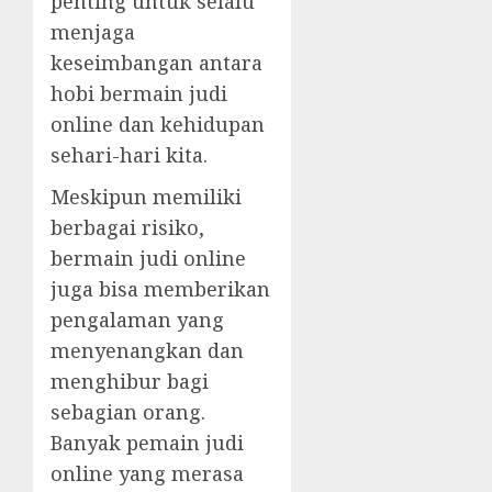
penting untuk selalu
menjaga
keseimbangan antara
hobi bermain judi
online dan kehidupan
sehari-hari kita.
Meskipun memiliki
berbagai risiko,
bermain judi online
juga bisa memberikan
pengalaman yang
menyenangkan dan
menghibur bagi
sebagian orang.
Banyak pemain judi
online yang merasa