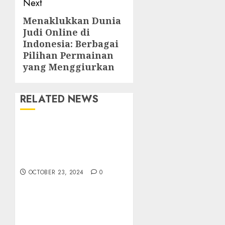
Next
Menaklukkan Dunia
Next
Judi Online di
post:
Indonesia: Berbagai
Pilihan Permainan
yang Menggiurkan
RELATED NEWS
Risiko dan Kemenangan:
Realita Judi Online di
Indonesia
OCTOBER 23, 2024
0
Menguak Dunia Judi
Online di Indonesia: