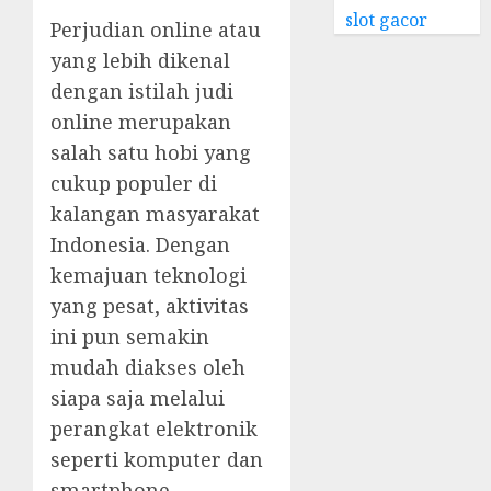
slot gacor
Perjudian online atau
yang lebih dikenal
dengan istilah judi
online merupakan
salah satu hobi yang
cukup populer di
kalangan masyarakat
Indonesia. Dengan
kemajuan teknologi
yang pesat, aktivitas
ini pun semakin
mudah diakses oleh
siapa saja melalui
perangkat elektronik
seperti komputer dan
smartphone.