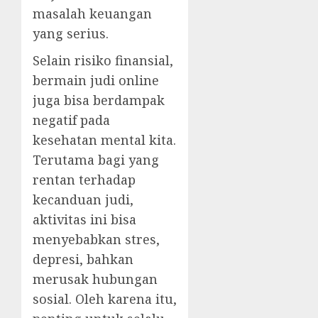
masalah keuangan
yang serius.
Selain risiko finansial,
bermain judi online
juga bisa berdampak
negatif pada
kesehatan mental kita.
Terutama bagi yang
rentan terhadap
kecanduan judi,
aktivitas ini bisa
menyebabkan stres,
depresi, bahkan
merusak hubungan
sosial. Oleh karena itu,