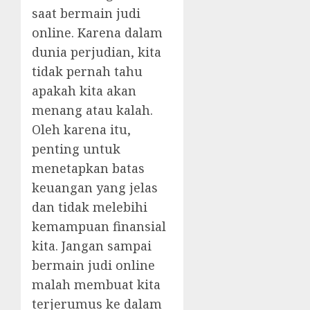
saat bermain judi
online. Karena dalam
dunia perjudian, kita
tidak pernah tahu
apakah kita akan
menang atau kalah.
Oleh karena itu,
penting untuk
menetapkan batas
keuangan yang jelas
dan tidak melebihi
kemampuan finansial
kita. Jangan sampai
bermain judi online
malah membuat kita
terjerumus ke dalam