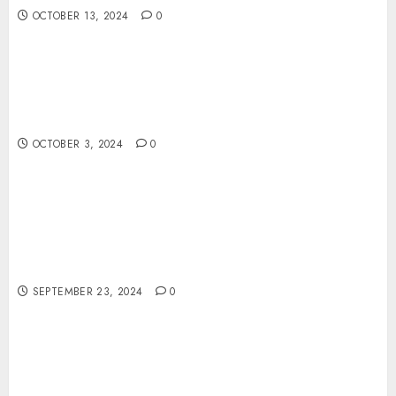
OCTOBER 13, 2024
0
Memburuknya Situasi Judi Online di Indonesia
OCTOBER 3, 2024
0
Membahas Fenomena Judi Online di Indonesia:
Era Taruhan Online yang Marak
SEPTEMBER 23, 2024
0
Rajanya Judi Online di Indonesia: Berbagai